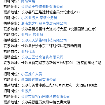
招聘岗位：
网络营销
招聘企业：
长沙尚美整体橱柜有限公司
联系地址：长沙县马王堆建材城泰禹公馆南栋203
招聘岗位：
小区业务员
家装业务员
招聘企业：
湖南龙之行贸易发展有限公司
联系地址：长沙县麓谷雷锋大道龙行大厦（悦禧国际山庄旁）
招聘岗位：
业务员
营业员
招聘企业：
长沙天天清生物科技有限公司
联系地址：长沙县长沙市东二环线恒达花园畅春园
招聘岗位：
业务代表
招聘企业：
长沙三匠信息咨询有限公司
联系地址：长沙县荷花路东方新城市H6栋204（万家丽建材广场
正后面）
招聘岗位：
小区推广人员
招聘企业：
湖南顺达商贸有限公司
联系地址：长沙市芙蓉中路二段148号同发和一大酒店1108室
招聘岗位：
业务员
招聘企业：
长沙市侠客行网络科技有限公司
联系地址：长沙芙蓉区万家丽中路宽寓大厦