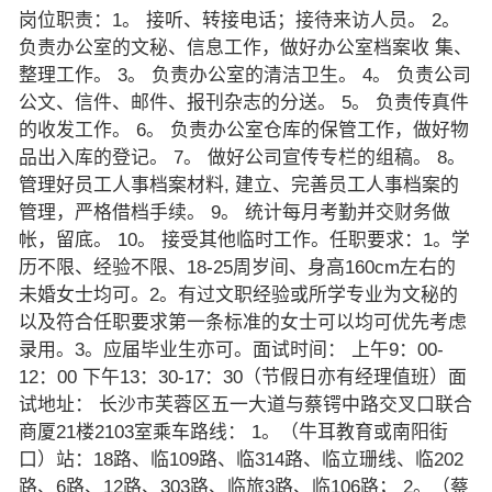
岗位职责：1。 接听、转接电话；接待来访人员。 2。
负责办公室的文秘、信息工作，做好办公室档案收 集、
整理工作。 3。 负责办公室的清洁卫生。 4。 负责公司
公文、信件、邮件、报刊杂志的分送。 5。 负责传真件
的收发工作。 6。 负责办公室仓库的保管工作，做好物
品出入库的登记。 7。 做好公司宣传专栏的组稿。 8。
管理好员工人事档案材料, 建立、完善员工人事档案的
管理，严格借档手续。 9。 统计每月考勤并交财务做
帐，留底。 10。 接受其他临时工作。任职要求：1。学
历不限、经验不限、18-25周岁间、身高160cm左右的
未婚女士均可。2。有过文职经验或所学专业为文秘的
以及符合任职要求第一条标准的女士可以均可优先考虑
录用。3。应届毕业生亦可。面试时间： 上午9：00-
12：00 下午13：30-17：30（节假日亦有经理值班）面
试地址： 长沙市芙蓉区五一大道与蔡锷中路交叉口联合
商厦21楼2103室乘车路线： 1。（牛耳教育或南阳街
口）站：18路、临109路、临314路、临立珊线、临202
路、6路、12路、303路、临旅3路、临106路； 2。（蔡