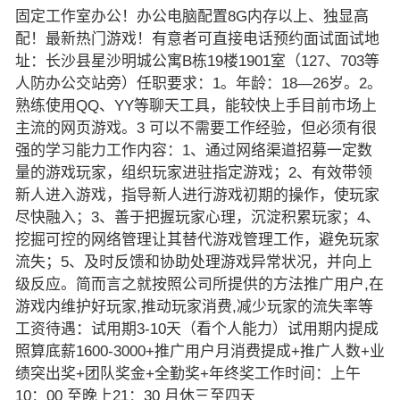
固定工作室办公！办公电脑配置8G内存以上、独显高
配！最新热门游戏！有意者可直接电话预约面试面试地
址：长沙县星沙明城公寓B栋19楼1901室（127、703等
人防办公交站旁）任职要求：1。年龄：18—26岁。2。
熟练使用QQ、YY等聊天工具，能较快上手目前市场上
主流的网页游戏。3 可以不需要工作经验，但必须有很
强的学习能力工作内容：1、通过网络渠道招募一定数
量的游戏玩家，组织玩家进驻指定游戏；2、有效带领
新人进入游戏，指导新人进行游戏初期的操作，使玩家
尽快融入；3、善于把握玩家心理，沉淀积累玩家；4、
挖掘可控的网络管理让其替代游戏管理工作，避免玩家
流失；5、及时反馈和协助处理游戏异常状况，并向上
级反应。简而言之就按照公司所提供的方法推广用户,在
游戏内维护好玩家,推动玩家消费,减少玩家的流失率等
工资待遇：试用期3-10天（看个人能力）试用期内提成
照算底薪1600-3000+推广用户月消费提成+推广人数+业
绩突出奖+团队奖金+全勤奖+年终奖工作时间：上午
10：00 至晚上21：30 月休三至四天