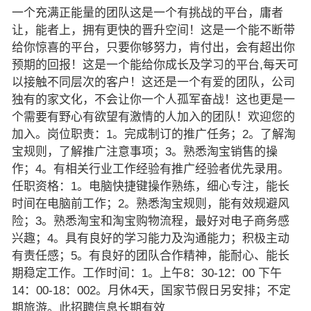
一个充满正能量的团队这是一个有挑战的平台，庸者
让，能者上，拥有更快的晋升空间！这是一个能不断带
给你惊喜的平台，只要你够努力，肯付出，会有超出你
预期的回报！这是一个能给你成长及学习的平台,每天可
以接触不同层次的客户！这还是一个有爱的团队，公司
独有的家文化，不会让你一个人孤军奋战！这也更是一
个需要有野心有欲望有激情的人加入的团队！欢迎您的
加入。岗位职责：1。完成制订的推广任务；2。了解淘
宝规则，了解推广注意事项；3。熟悉淘宝销售的操
作；4。有相关行业工作经验有推广经验者优先录用。
任职资格：1。电脑快捷键操作熟练，细心专注，能长
时间在电脑前工作；2。熟悉淘宝规则，能有效规避风
险；3。熟悉淘宝和淘宝购物流程，最好对电子商务感
兴趣；4。具有良好的学习能力及沟通能力；积极主动
有责任感；5。有良好的团队合作精神，能耐心、能长
期稳定工作。工作时间：1。上午8：30-12：00 下午
14：00-18：002。月休4天，国家节假日另安排；不定
期旅游。此招聘信息长期有效